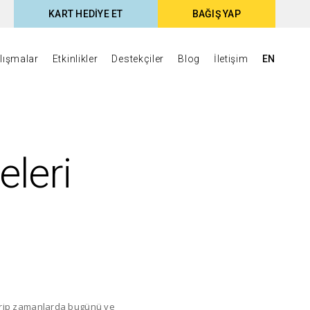
KART HEDİYE ET
BAĞIŞ YAP
lışmalar
Etkinlikler
Destekçiler
Blog
İletişim
EN
leri
garip zamanlarda bugünü ve