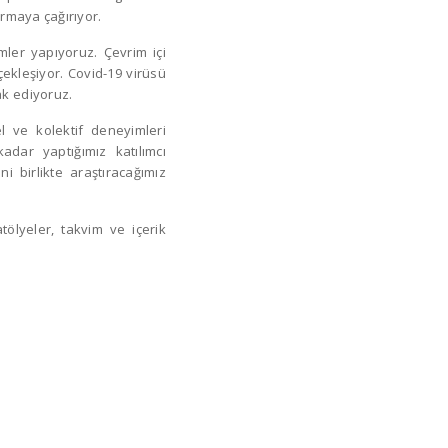
tırmaya çağırıyor.
mler yapıyoruz. Çevrim içi
çekleşiyor. Covid-19 virüsü
ak ediyoruz.
l ve kolektif deneyimleri
dar yaptığımız katılımcı
i birlikte araştıracağımız
tölyeler, takvim ve içerik