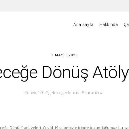
Ana sayfa
Hakkında
Ça
1 MAYIS 2020
eceğe Dönüş Atölye
covid19
gelecegedonus
karantina
eceğe Dönüş” atölyeleri, Covid 19 sebebiyle içinde bulunduğumuz bu 