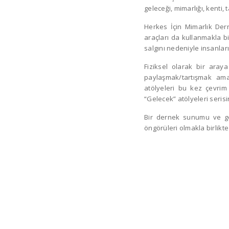
geleceği, mimarlığı, kenti, 
Herkes İçin Mimarlık Dern
araçları da kullanmakla bi
salgını nedeniyle insanlar
Fiziksel olarak bir aray
paylaşmak/tartışmak ama
atölyeleri bu kez çevrim 
“Gelecek” atölyeleri serisi
Bir dernek sunumu ve gele
öngörüleri olmakla birlikte