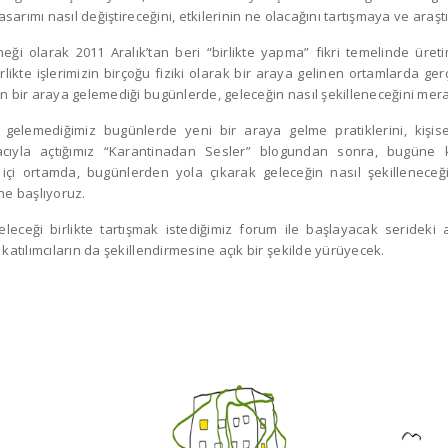
tasarımı nasıl değiştireceğini, etkilerinin ne olacağını tartışmaya ve araş
eği olarak 2011 Aralık’tan beri “birlikte yapma” fikri temelinde üreti
rlikte işlerimizin birçoğu fiziki olarak bir araya gelinen ortamlarda ger
ın bir araya gelemediği bugünlerde, geleceğin nasıl şekilleneceğini mer
a gelemediğimiz bugünlerde yeni bir araya gelme pratiklerini, kişise
cıyla açtığımız “Karantinadan Sesler” blogundan sonra, bugüne ka
içi ortamda, bugünlerden yola çıkarak geleceğin nasıl şekilleneceğin
ne başlıyoruz.
ceği birlikte tartışmak istediğimiz forum ile başlayacak serideki a
 katılımcıların da şekillendirmesine açık bir şekilde yürüyecek.