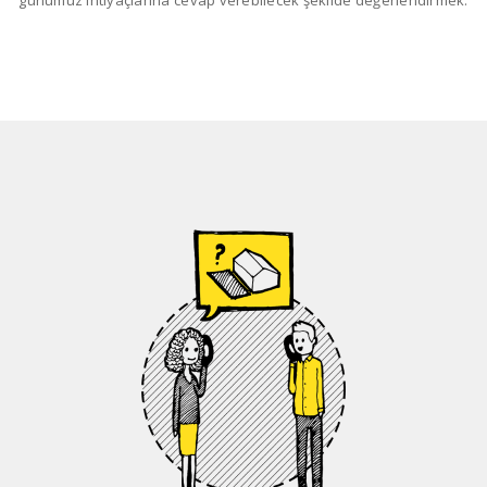
günümüz ihtiyaçlarına cevap verebilecek şekilde değerlendirmek.