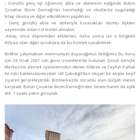
⁃ Gönüllü genç tıp öğrencisi abla ve abilerinin eşliğinde Bütün
Çocuklar Bizim Derneği’nin hazırladığı ve okullarda uyguladığı
kitap okuma ve diğer etkinliklerin yapılması
⁃ Genç gönüllü abla ve abileriyle kuracakları olumlu ilişkiler
sayesinde onları rol model almaları
⁃Amaç, önce depremden etkilenen, daha sonra ise o bölgede
ihtiyacı olan diğer çocuklara da bu hizmeti sunabilmek.
Birlikte çalışmaktan memnuniyet duyacağımızı ilettiğimiz bu konu
için 26 Ocak 2021 salı günü Uzundere’de bulunan Çocuk Gençlik
Merkezi’ne dernek üyelerimizden Altıner Yıldırım ve Tayfun Parlak
ile eski katılımcılarımızdan İdil Çubukgil’den oluşan bir ekiple keşif
ziyareti gerçekleştirdik. Bizimerkezde sorumlu olan Gülşah Hanım
karşıladı. Bütün Çocuklar Bizim Derneği’nden Sinem Hanım da eşlik
etti. 1 saate yakın görüştük.