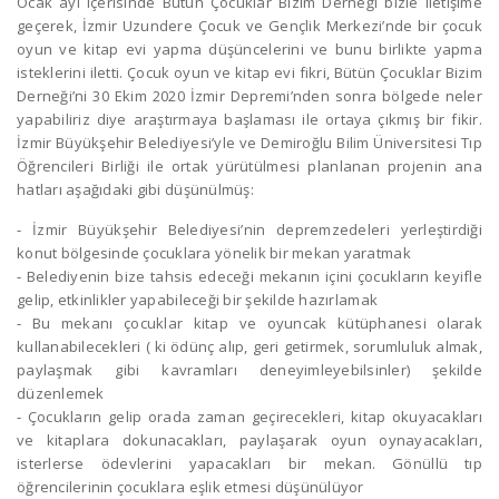
Ocak ayı içerisinde Bütün Çocuklar Bizim Derneği bizle iletişime
geçerek, İzmir Uzundere Çocuk ve Gençlik Merkezi’nde bir çocuk
oyun ve kitap evi yapma düşüncelerini ve bunu birlikte yapma
isteklerini iletti. Çocuk oyun ve kitap evi fikri, Bütün Çocuklar Bizim
Derneği’ni 30 Ekim 2020 İzmir Depremi’nden sonra bölgede neler
yapabiliriz diye araştırmaya başlaması ile ortaya çıkmış bir fikir.
İzmir Büyükşehir Belediyesi’yle ve Demiroğlu Bilim Üniversitesi Tıp
Öğrencileri Birliği ile ortak yürütülmesi planlanan projenin ana
hatları aşağıdaki gibi düşünülmüş:
⁃ İzmir Büyükşehir Belediyesi’nin depremzedeleri yerleştirdiği
konut bölgesinde çocuklara yönelik bir mekan yaratmak
⁃ Belediyenin bize tahsis edeceği mekanın içini çocukların keyifle
gelip, etkinlikler yapabileceği bir şekilde hazırlamak
⁃ Bu mekanı çocuklar kitap ve oyuncak kütüphanesi olarak
kullanabilecekleri ( ki ödünç alıp, geri getirmek, sorumluluk almak,
paylaşmak gibi kavramları deneyimleyebilsinler) şekilde
düzenlemek
⁃ Çocukların gelip orada zaman geçirecekleri, kitap okuyacakları
ve kitaplara dokunacakları, paylaşarak oyun oynayacakları,
isterlerse ödevlerini yapacakları bir mekan. Gönüllü tıp
öğrencilerinin çocuklara eşlik etmesi düşünülüyor