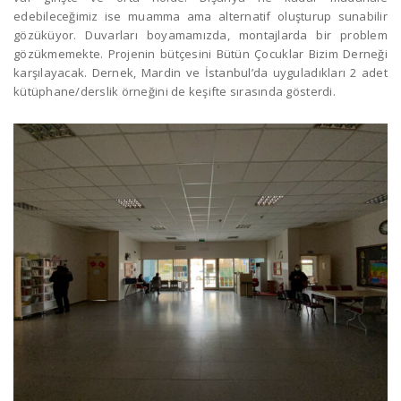
edebileceğimiz ise muamma ama alternatif oluşturup sunabilir
gözüküyor. Duvarları boyamamızda, montajlarda bir problem
gözükmemekte. Projenin bütçesini Bütün Çocuklar Bizim Derneği
karşılayacak. Dernek, Mardin ve İstanbul’da uyguladıkları 2 adet
kütüphane/derslik örneğini de keşifte sırasında gösterdi.