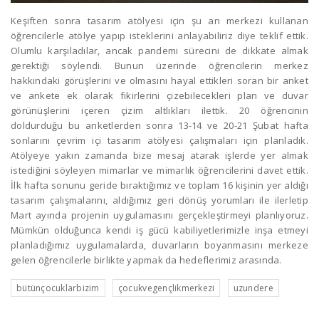
Keşiften sonra tasarım atölyesi için şu an merkezi kullanan
öğrencilerle atölye yapıp isteklerini anlayabiliriz diye teklif ettik.
Olumlu karşıladılar, ancak pandemi sürecini de dikkate almak
gerektiği söylendi. Bunun üzerinde öğrencilerin merkez
hakkındaki görüşlerini ve olmasını hayal ettikleri soran bir anket
ve ankete ek olarak fikirlerini çizebilecekleri plan ve duvar
görünüşlerini içeren çizim altlıkları ilettik. 20 öğrencinin
doldurduğu bu anketlerden sonra 13-14 ve 20-21 Şubat hafta
sonlarını çevrim içi tasarım atölyesi çalışmaları için planladık.
Atölyeye yakın zamanda bize mesaj atarak işlerde yer almak
istediğini söyleyen mimarlar ve mimarlık öğrencilerini davet ettik.
İlk hafta sonunu geride bıraktığımız ve toplam 16 kişinin yer aldığı
tasarım çalışmalarını, aldığımız geri dönüş yorumları ile ilerletip
Mart ayında projenin uygulamasını gerçekleştirmeyi planlıyoruz.
Mümkün olduğunca kendi iş gücü kabiliyetlerimizle inşa etmeyi
planladığımız uygulamalarda, duvarların boyanmasını merkeze
gelen öğrencilerle birlikte yapmak da hedeflerimiz arasında.
bütünçocuklarbizim
çocukvegençlikmerkezi
uzundere