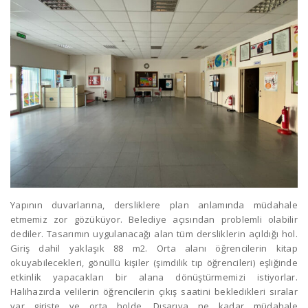
Yapının duvarlarına, dersliklere plan anlamında müdahale
etmemiz zor gözüküyor. Belediye açısından problemli olabilir
dediler. Tasarımın uygulanacağı alan tüm dersliklerin açıldığı hol.
Giriş dahil yaklaşık 88 m2. Orta alanı öğrencilerin kitap
okuyabilecekleri, gönüllü kişiler (şimdilik tıp öğrencileri) eşliğinde
etkinlik yapacakları bir alana dönüştürmemizi istiyorlar.
Halihazırda velilerin öğrencilerin çıkış saatini bekledikleri sıralar
var girişte ve orta holde. Dışarıya ne kadar müdahale