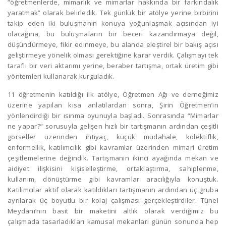
“öğretmenlerde, mimarlık ve mimarlar hakkında bir farkındalık
yaratmak” olarak belirledik. Tek günlük bir atölye yerine birbirini
takip eden iki buluşmanın konuya yoğunlaşmak açısından iyi
olacağına, bu buluşmaların bir beceri kazandırmaya değil,
düşündürmeye, fikir edinmeye, bu alanda eleştirel bir bakış açısı
geliştirmeye yönelik olması gerektiğine karar verdik. Çalışmayı tek
taraflı bir veri aktarımı yerine, beraber tartışma, ortak üretim gibi
yöntemleri kullanarak kurguladık.
11 öğretmenin katıldığı ilk atölye, Öğretmen Ağı ve derneğimiz
üzerine yapılan kısa anlatılardan sonra, Şirin Öğretmen’in
yönlendirdiği bir ısınma oyunuyla başladı. Sonrasında “Mimarlar
ne yapar?” sorusuyla gelişen hızlı bir tartışmanın ardından çeşitli
görseller üzerinden ihtiyaç, küçük müdahale, kolektiflik,
enformellik, katılımcılık gibi kavramlar üzerinden mimari üretim
çeşitlemelerine değindik. Tartışmanın ikinci ayağında mekan ve
aidiyet ilişkisini kişiselleştirme, ortaklaştırma, sahiplenme,
kullanım, dönüştürme gibi kavramlar aracılığıyla konuştuk.
Katılımcılar aktif olarak katıldıkları tartışmanın ardından üç gruba
ayrılarak üç boyutlu bir kolaj çalışması gerçekleştirdiler. Tünel
Meydanı’nın basit bir maketini altlık olarak verdiğimiz bu
çalışmada tasarladıkları kamusal mekanları günün sonunda hep