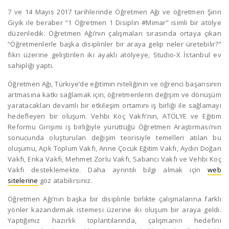
7 ve 14 Mayıs 2017 tarihlerinde Öğretmen Ağı ve öğretmen Şirin
Giyik ile beraber “1 Öğretmen 1 Disiplin #Mimar” isimli bir atölye
düzenledik. Öğretmen Ağı’nın çalışmaları sırasında ortaya çıkan
“Öğretmenlerle başka disiplinler bir araya gelip neler üretebilir?”
fikri üzerine geliştirilen iki ayaklı atölyeye, Studio-X İstanbul ev
sahipliği yaptı.
Öğretmen Ağı, Türkiye’de eğitimin niteliğinin ve öğrenci başarısının
artmasına katkı sağlamak için, öğretmenlerin değişim ve dönüşüm
yaratacakları devamlı bir etkileşim ortamını iş birliği ile sağlamayı
hedefleyen bir oluşum. Vehbi Koç Vakfı’nın, ATÖLYE ve Eğitim
Reformu Girişimi iş birliğiyle yürüttüğü Öğretmen Araştırması’nın
sonucunda oluşturulan değişim teorisiyle temelleri atılan bu
oluşumu, Açık Toplum Vakfı, Anne Çocuk Eğitim Vakfı, Aydın Doğan
Vakfı, Enka Vakfı, Mehmet Zorlu Vakfı, Sabancı Vakfı ve Vehbi Koç
Vakfı desteklemekte. Daha ayrıntılı bilgi almak için
web
sitelerine
göz atabilirsiniz.
Öğretmen Ağı’nın başka bir disiplinle birlikte çalışmalarına farklı
yönler kazandırmak istemesi üzerine iki oluşum bir araya geldi.
Yaptığımız hazırlık toplantılarında, çalışmanın hedefini