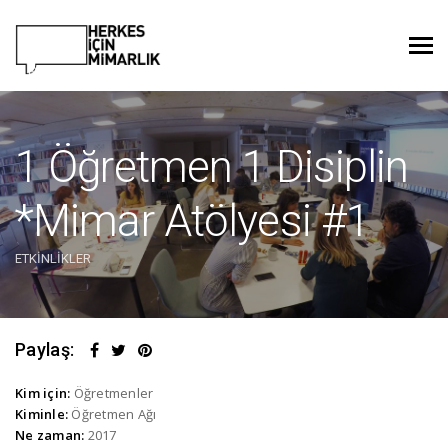
1 Öğretmen 1 Disiplin
*Mimar Atölyesi #1
ETKINLIKLER
Paylaş:
Kim için:
Öğretmenler
Kiminle:
Öğretmen Ağı
Ne zaman:
2017