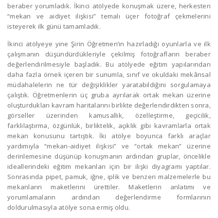
beraber yorumladık. İkinci atölyede konuşmak üzere, herkesten
“mekan ve aidiyet ilişkisi” temalı üçer fotoğraf çekmelerini
isteyerek ilk günü tamamladık.
İkinci atölyeye yine Şirin Öğretmen’in hazırladığı oyunlarla ve ilk
çalışmanın düşündürdükleriyle çekilmiş fotoğrafların beraber
değerlendirilmesiyle başladık. Bu atölyede eğitim yapılarından
daha fazla örnek içeren bir sunumla, sınıf ve okuldaki mekânsal
müdahalelerin ne tür değişiklikler yaratabildiğini sorgulamaya
çalıştık. Öğretmenlerin üç gruba ayrılarak ortak mekan üzerine
oluşturdukları kavram haritalarını birlikte değerlendirdikten sonra,
görseller üzerinden kamusallık, özelleştirme, geçicilik,
farklılaştırma, özgünlük, birliktelik, açıklık gibi kavramlarla ortak
mekan konusunu tartıştık. İki atölye boyunca farklı araçlar
yardımıyla “mekan-aidiyet ilişkisi” ve “ortak mekan” üzerine
derinlemesine düşünüp konuşmanın ardından gruplar, öncelikle
ideallerindeki eğitim mekanları için bir ilişki diyagramı yaptılar.
Sonrasında pipet, pamuk, iğne, iplik ve benzeri malzemelerle bu
mekanların maketlerini ürettiler. Maketlerin anlatımı ve
yorumlamaların ardından değerlendirme formlarının
doldurulmasıyla atölye sona ermiş oldu.