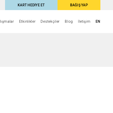
KART HEDİYE ET
BAĞIŞ YAP
lışmalar
Etkinlikler
Destekçiler
Blog
İletişim
EN